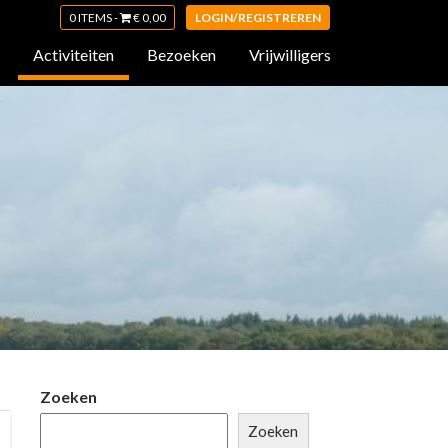
0 ITEMS -
€
0,00
LOGIN/REGISTREREN
Activiteiten
Bezoeken
Vrijwilligers
Zoeken
Zoeken