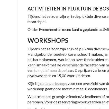
ACTIVITEITEN IN PLUKTUIN DE B
Tijdens het seizoen zijn er in de pluktuin diverse 
moordspel.
Onder Evenementen menu kunt u geplande activitei
WORKSHOPS
Tijdens het seizoen zijn er in de pluktuin divers
Handgebondenboeket (korenschoof) maken, jam 
eetbare bloemen, workshop over theekruiden e
kennismaakt met de verschillende facetten van m
een
tuinquiz/moordspel
aan. De prijzen varieren 
p.volwassenen en 15,00 voor kinderen.
Kijk bij
data workshops
voor een overzicht van d
workshop gaat door met minimaal 8 deelnemers. H
Wilt u met een groepje vrienden/vriendinnen of 
personen. Voor de reserveringsvoorwaarden en e