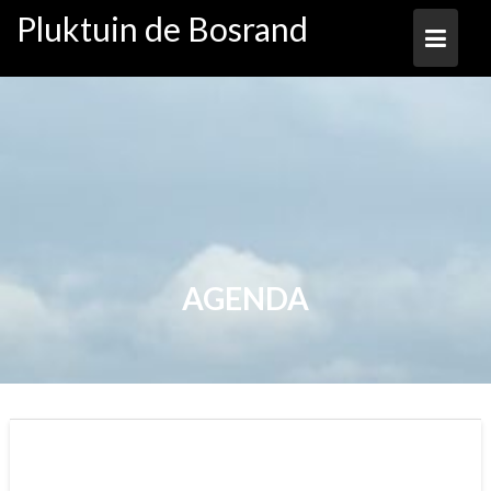
Ga
Pluktuin de Bosrand
naar
de
inhoud
AGENDA