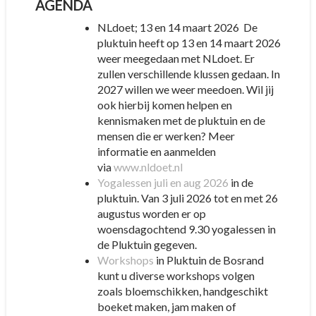
AGENDA
NLdoet; 13 en 14 maart 2026 De
pluktuin heeft op 13 en 14 maart 2026
weer meegedaan met NLdoet. Er
zullen verschillende klussen gedaan. In
2027 willen we weer meedoen. Wil jij
ook hierbij komen helpen en
kennismaken met de pluktuin en de
mensen die er werken? Meer
informatie en aanmelden
via
www.nldoet.nl
Yogalessen juli en aug 2026
in de
pluktuin. Van 3 juli 2026 tot en met 26
augustus worden er op
woensdagochtend 9.30 yogalessen in
de Pluktuin gegeven.
Workshops
in Pluktuin de Bosrand
kunt u diverse workshops volgen
zoals bloemschikken, handgeschikt
boeket maken, jam maken of