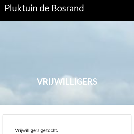
Ga
Pluktuin de Bosrand
naar
de
inhoud
VRIJWILLIGERS
Vrijwilligers gezocht.