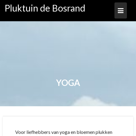
Ga
Pluktuin de Bosrand
naar
de
inhoud
YOGA
Voor liefhebbers van yoga en bloemen plukken