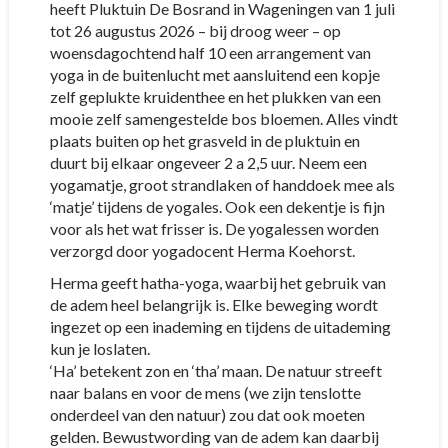
heeft Pluktuin De Bosrand in Wageningen van 1 juli
tot 26 augustus 2026 – bij droog weer – op
woensdagochtend half 10 een arrangement van
yoga in de buitenlucht met aansluitend een kopje
zelf geplukte kruidenthee en het plukken van een
mooie zelf samengestelde bos bloemen. Alles vindt
plaats buiten op het grasveld in de pluktuin en
duurt bij elkaar ongeveer 2 a 2,5 uur. Neem een
yogamatje, groot strandlaken of handdoek mee als
‘matje’ tijdens de yogales. Ook een dekentje is fijn
voor als het wat frisser is. De yogalessen worden
verzorgd door yogadocent Herma Koehorst.
Herma geeft hatha-yoga, waarbij het gebruik van
de adem heel belangrijk is. Elke beweging wordt
ingezet op een inademing en tijdens de uitademing
kun je loslaten.
‘Ha’ betekent zon en ‘tha’ maan. De natuur streeft
naar balans en voor de mens (we zijn tenslotte
onderdeel van den natuur) zou dat ook moeten
gelden. Bewustwording van de adem kan daarbij