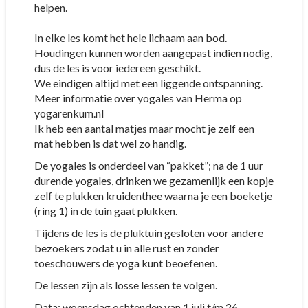
helpen.
In elke les komt het hele lichaam aan bod.
Houdingen kunnen worden aangepast indien nodig,
dus de les is voor iedereen geschikt.
We eindigen altijd met een liggende ontspanning.
Meer informatie over yogales van Herma op
yogarenkum.nl
Ik heb een aantal matjes maar mocht je zelf een
mat hebben is dat wel zo handig.
De yogales is onderdeel van “pakket”; na de 1 uur
durende yogales, drinken we gezamenlijk een kopje
zelf te plukken kruidenthee waarna je een boeketje
(ring 1) in de tuin gaat plukken.
Tijdens de les is de pluktuin gesloten voor andere
bezoekers zodat u in alle rust en zonder
toeschouwers de yoga kunt beoefenen.
De lessen zijn als losse lessen te volgen.
Data: woensdag ochtenden van 1 juli t/m 26