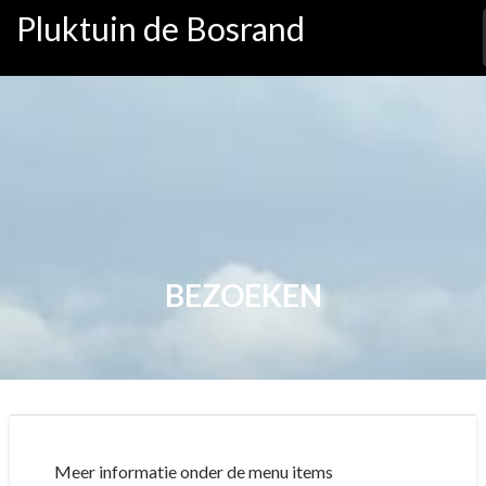
Ga
Pluktuin de Bosrand
naar
de
inhoud
BEZOEKEN
Meer informatie onder de menu items