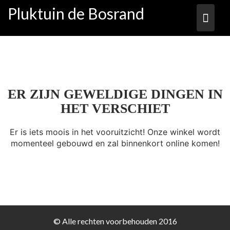
Ga
Pluktuin de Bosrand
naar
de
inhoud
ER ZIJN GEWELDIGE DINGEN IN
HET VERSCHIET
Er is iets moois in het vooruitzicht! Onze winkel wordt
momenteel gebouwd en zal binnenkort online komen!
© Alle rechten voorbehouden 2016