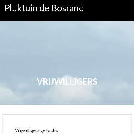
Ga
Pluktuin de Bosrand
naar
de
inhoud
VRIJWILLIGERS
Vrijwilligers gezocht.